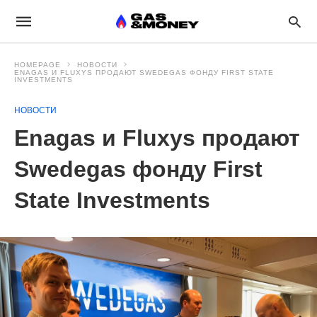
HOMEPAGE
НОВОСТИ
ENAGAS И FLUXYS ПРОДАЮТ SWEDEGAS ФОНДУ FIRST STATE
INVESTMENTS
НОВОСТИ
Enagas и Fluxys продают
Swedegas фонду First
State Investments