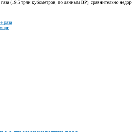
газа (19,5 трлн кубометров, по данным BP), сравнительно недоро
е раза
 море