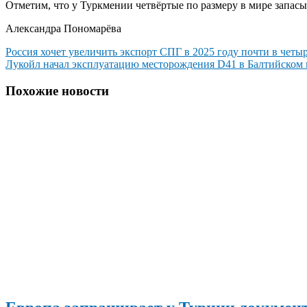
Отметим, что у Туркмении четвёртые по размеру в мире запасы 
Александра Пономарёва
Навигация
Россия хочет увеличить экспорт СПГ в 2025 году почти в четыр
Лукойл начал эксплуатацию месторождения D41 в Балтийском
по
записям
Похожие новости