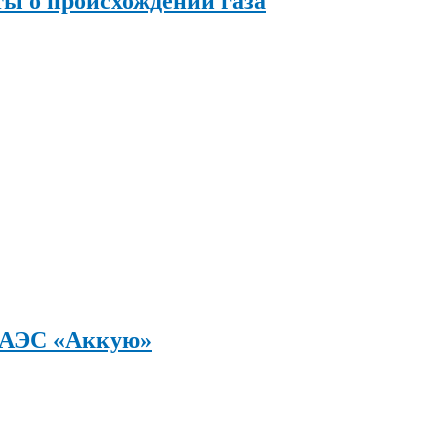
ы о происхождении газа
а АЭС «Аккую»