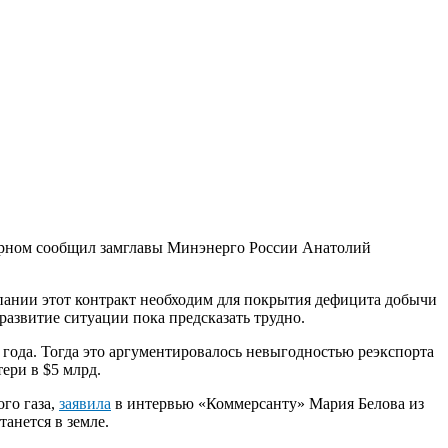
нцерном сообщил замглавы Минэнерго России Анатолий
мпании этот контракт необходим для покрытия дефицита добычи
азвитие ситуации пока предсказать трудно.
 года. Тогда это аргументировалось невыгодностью реэкспорта
ери в $5 млрд.
го газа,
заявила
в интервью «Коммерсанту» Мария Белова из
танется в земле.