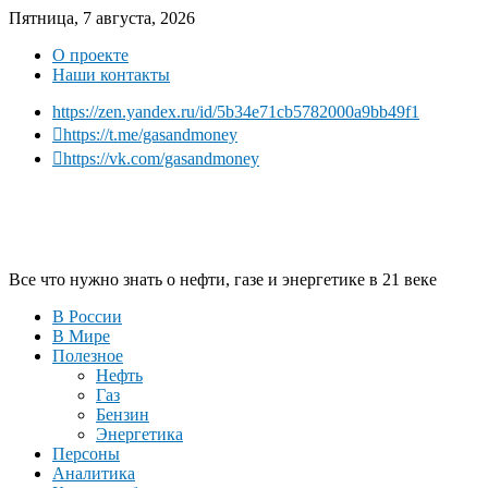
Пятница, 7 августа, 2026
О проекте
Наши контакты
https://zen.yandex.ru/id/5b34e71cb5782000a9bb49f1
https://t.me/gasandmoney
https://vk.com/gasandmoney
Все что нужно знать о нефти, газе и энергетике в 21 веке
В России
В Мире
Полезное
Нефть
Газ
Бензин
Энергетика
Персоны
Аналитика