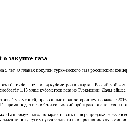
 о закупке газа
 на 5 лет. О планах покупки туркменского газа российским ко
могут быть больше 1 млрд кубометров в квартал. Российской ко
обретёт 1,15 млрд кубометров газа из Туркмении. Дальнейшее р
ения с Туркменией, прерванные в одностороннем порядке с 2016
«Газпром» подал иск в Стокгольмский арбитраж, оценив свои пот
ах «Газпрому» выгодно зарабатывать на перепродаже туркменско
уркмении нет других путей сбыта газа: в противном случае он ос