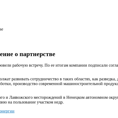
ве
ение о партнерстве
овели рабочую встречу. По ее итогам компании подписали согла
жат развивать сотрудничество в таких областях, как разведка, д
работки, производство современной машиностроительной продук
го и Лаявожского месторождений в Ненецком автономном округе
ию на пользование участком недр.
 энергии