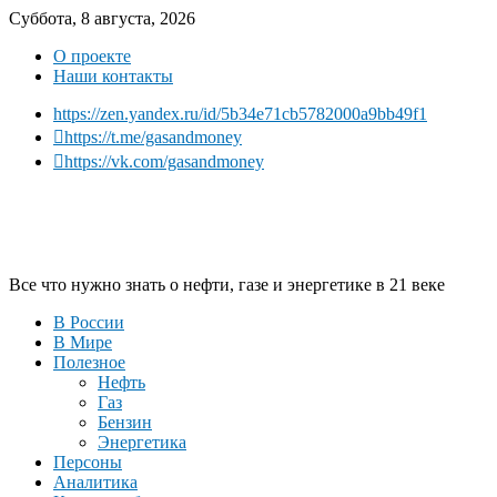
Суббота, 8 августа, 2026
О проекте
Наши контакты
https://zen.yandex.ru/id/5b34e71cb5782000a9bb49f1
https://t.me/gasandmoney
https://vk.com/gasandmoney
Все что нужно знать о нефти, газе и энергетике в 21 веке
В России
В Мире
Полезное
Нефть
Газ
Бензин
Энергетика
Персоны
Аналитика