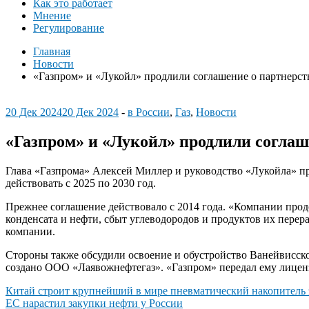
Как это работает
Мнение
Регулирование
Главная
Новости
«Газпром» и «Лукойл» продлили соглашение о партнерст
20 Дек 2024
20 Дек 2024
-
в России
,
Газ
,
Новости
«Газпром» и «Лукойл» продлили соглаш
Глава «Газпрома» Алексей Миллер и руководство «Лукойла» пр
действовать с 2025 по 2030 год.
Прежнее соглашение действовало с 2014 года. «Компании продол
конденсата и нефти, сбыт углеводородов и продуктов их пере
компании.
Стороны также обсудили освоение и обустройство Ванейвисско
создано ООО «Лаявожнефтегаз». «Газпром» передал ему лиценз
Навигация
Китай строит крупнейший в мире пневматический накопитель
ЕС нарастил закупки нефти у России