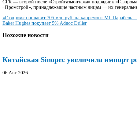
СГК — второй после «Стройгазмонтажа» подрядчик «Газпром
«Промстрой», принадлежащие частным лицам — их генеральн
Навигация
«Газпром» направит 705 млн руб. на капремонт МГ Парабель —
Baker Hughes покупает 5% Adnoc Driller
по
записям
Похожие новости
Китайская Sinopec увеличила импорт р
06 Авг 2026