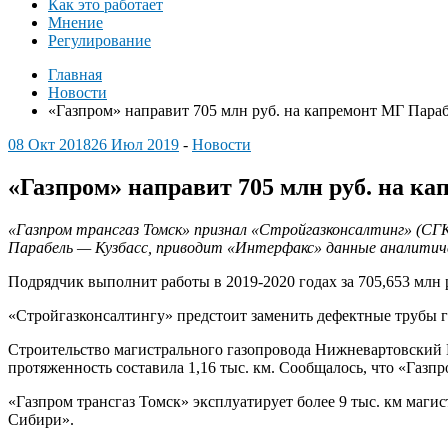
Как это работает
Мнение
Регулирование
Главная
Новости
«Газпром» направит 705 млн руб. на капремонт МГ Параб
08 Окт 2018
26 Июл 2019
-
Новости
«Газпром» направит 705 млн руб. на ка
«Газпром трансгаз Томск» признал «Стройгазконсалтинг» (СГ
Парабель — Кузбасс, приводит «Интерфакс» данные аналити
Подрядчик выполнит работы в 2019-2020 годах за 705,653 млн р
«Стройгазконсалтингу» предстоит заменить дефектные трубы га
Строительство магистрального газопровода Нижневартовский Г
протяженность составила 1,16 тыс. км. Сообщалось, что «Газп
«Газпром трансгаз Томск» эксплуатирует более 9 тыс. км маги
Сибири».