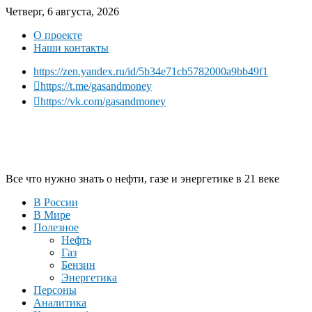
Четверг, 6 августа, 2026
О проекте
Наши контакты
https://zen.yandex.ru/id/5b34e71cb5782000a9bb49f1
https://t.me/gasandmoney
https://vk.com/gasandmoney
Все что нужно знать о нефти, газе и энергетике в 21 веке
В России
В Мире
Полезное
Нефть
Газ
Бензин
Энергетика
Персоны
Аналитика