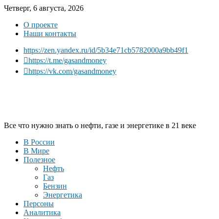
Четверг, 6 августа, 2026
О проекте
Наши контакты
https://zen.yandex.ru/id/5b34e71cb5782000a9bb49f1
https://t.me/gasandmoney
https://vk.com/gasandmoney
Все что нужно знать о нефти, газе и энергетике в 21 веке
В России
В Мире
Полезное
Нефть
Газ
Бензин
Энергетика
Персоны
Аналитика