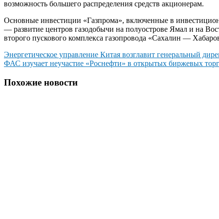
возможность большего распределения средств акционерам.
Основные инвестиции «Газпрома», включенные в инвестиционн
— развитие центров газодобычи на полуострове Ямал и на Вос
второго пускового комплекса газопровода «Сахалин — Хабаро
Навигация
Энергетическое управление Китая возглавит генеральный дир
ФАС изучает неучастие «Роснефти» в открытых биржевых тор
по
записям
Похожие новости