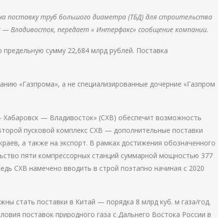
а поставку труб большого диаметра (ТБД) для строительства
к — Владивосток, передает « Интерфакс» сообщение компании.
ю предельную сумму 22,684 млрд рублей. Поставка
панию «Газпрома», а не специализированные дочерние «Газпром
 Хабаровск — Владивосток» (СХВ) обеспечит возможность
. Второй пусковой комплекс СХВ — дополнительные поставки
раев, а также на экспорт. В рамках достижения обозначенного
ьство пяти компрессорных станций суммарной мощностью 377
едь СХВ намечено вводить в строй поэтапно начиная с 2020
ны стать поставки в Китай — порядка 8 млрд куб. м газа/год.
ловия поставок природного газа с Дальнего Востока России в