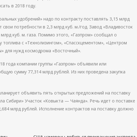
сать в 2018 году.
ральных удобрений» надо по контракту поставлять 3,15 млрд
 свои потребности в 2,3 млрд куб. м./год. Завод «Владивосток
млрд куб. м. газа. Помимо этого, «Газпром» сообщал о
у топлива с «Технолизингом», «Спасскцементом», «Центром
ы» для нужд космодрома «Восточный».
018 года компании группы «Газпром» объявили или
общую сумму 77,314 млрд рублей. Из них проведена закупка
 планирует объявить пять открытых предложений на поставку
ла Сибири» Участок «Ковыкта — Чаянда». Речь идет о поставке
2,684 млрд рублей. Исполнение контрактов на поставку должно
лин-
США намерены добиться прекращения экспорта