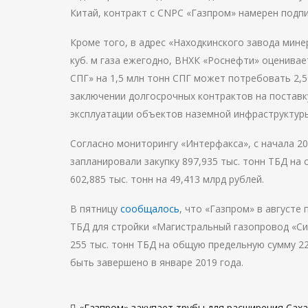
Китай, контракт с CNPC «Газпром» намерен подпи
Кроме того, в адрес «Находкинского завода мине
куб. м газа ежегодно, ВНХК «Роснефти» оценивает
СПГ» на 1,5 млн тонн СПГ может потребовать 2,5 
заключении долгосрочных контрактов на поставк
эксплуатации объектов наземной инфраструктур
Согласно мониторингу «Интерфакса», с начала 2
запланировали закупку 897,935 тыс. тонн ТБД на 
602,885 тыс. тонн на 49,413 млрд рублей.
В пятницу
сообщалось
, что «Газпром» в августе
ТБД для стройки «Магистральный газопровод «Си
255 тыс. тонн ТБД на общую предельную сумму 2
быть завершено в январе 2019 года.
Навигация
«Газпром» закупает трубы для расширения Саха