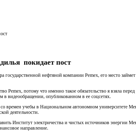
пост
адилья покидает пост
ора государственной нефтяной компании Pemex, его место займ
тво Pemex, потому что именно такое обязательство я взяла пере
м в видеообращении, опубликованном в ее соцсетях.
ет со времен учебы в Национальном автономном университете Ме
еской деятельности.
вить Институт электричества и чистых источников энергии Мек
инансовое направление.