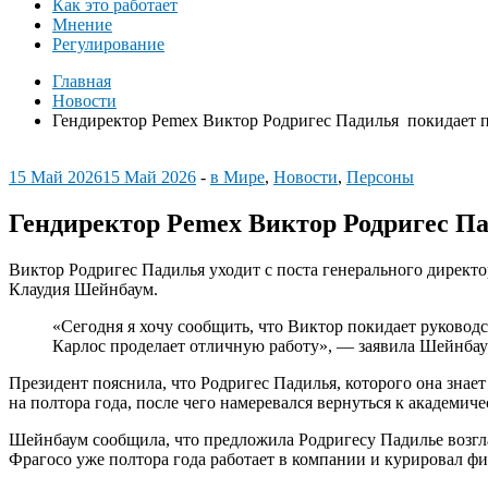
Как это работает
Мнение
Регулирование
Главная
Новости
Гендиректор Pemex Виктор Родригес Падилья покидает 
15 Май 2026
15 Май 2026
-
в Мире
,
Новости
,
Персоны
Гендиректор Pemex Виктор Родригес П
Виктор Родригес Падилья уходит с поста генерального директ
Клаудия Шейнбаум.
«Сегодня я хочу сообщить, что Виктор покидает руководс
Карлос проделает отличную работу», — заявила Шейнбау
Президент пояснила, что Родригес Падилья, которого она зна
на полтора года, после чего намеревался вернуться к академич
Шейнбаум сообщила, что предложила Родригесу Падилье возгла
Фрагосо уже полтора года работает в компании и курировал ф