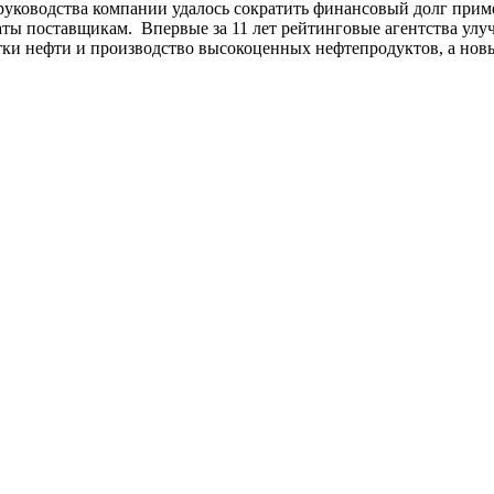
о руководства компании удалось сократить финансовый долг при
латы поставщикам. Впервые за 11 лет рейтинговые агентства у
тки нефти и производство высокоценных нефтепродуктов, а но