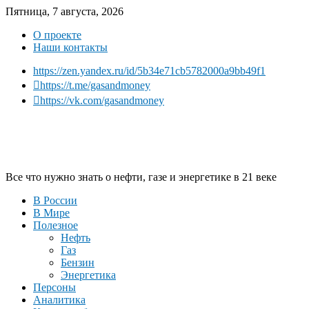
Пятница, 7 августа, 2026
О проекте
Наши контакты
https://zen.yandex.ru/id/5b34e71cb5782000a9bb49f1
https://t.me/gasandmoney
https://vk.com/gasandmoney
Все что нужно знать о нефти, газе и энергетике в 21 веке
В России
В Мире
Полезное
Нефть
Газ
Бензин
Энергетика
Персоны
Аналитика