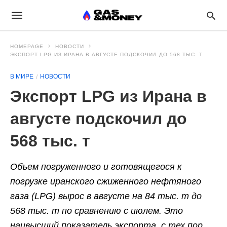
HOMEPAGE
НОВОСТИ
ЭКСПОРТ LPG ИЗ ИРАНА В АВГУСТЕ ПОДСКОЧИЛ ДО 568 ТЫС. Т
В МИРЕ
НОВОСТИ
Экспорт LPG из Ирана в
августе подскочил до
568 тыс. т
Объем погруженного и готовящегося к
погрузке иранского сжиженного нефтяного
газа (LPG) вырос в августе на 84 тыс. т до
568 тыс. т по сравнению с июлем. Это
наивысший показатель экспорта, с тех пор