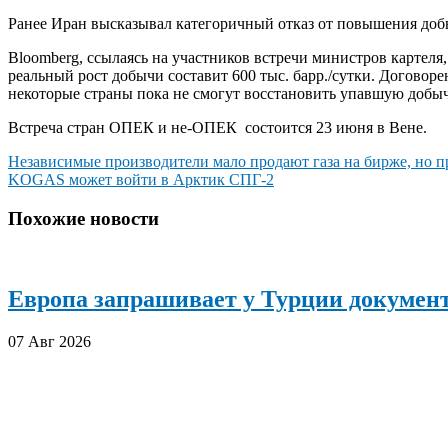
Ранее Иран высказывал категоричный отказ от повышения до
Bloomberg, ссылаясь на участников встречи министров картеля
реальный рост добычи составит 600 тыс. барр./сутки. Договор
некоторые страны пока не смогут восстановить упавшую добычу
Встреча стран ОПЕК и не-ОПЕК состоится 23 июня в Вене.
Навигация
Независимые производители мало продают газа на бирже, но 
KOGAS может войти в Арктик СПГ-2
по
записям
Похожие новости
Европа запрашивает у Турции документ
07 Авг 2026