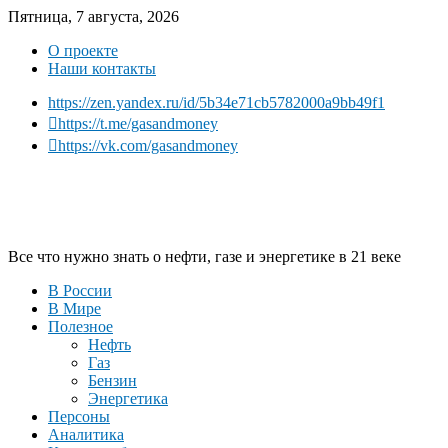
Пятница, 7 августа, 2026
О проекте
Наши контакты
https://zen.yandex.ru/id/5b34e71cb5782000a9bb49f1
https://t.me/gasandmoney
https://vk.com/gasandmoney
Все что нужно знать о нефти, газе и энергетике в 21 веке
В России
В Мире
Полезное
Нефть
Газ
Бензин
Энергетика
Персоны
Аналитика