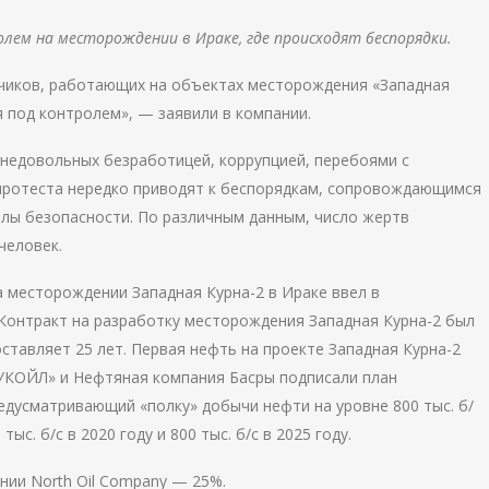
ем на месторождении в Ираке, где происходят беспорядки.
чиков, работающих на объектах месторождения «Западная
я под контролем», — заявили в компании.
 недовольных безработицей, коррупцией, перебоями с
 протеста нередко приводят к беспорядкам, сопровождающимся
лы безопасности. По различным данным, число жертв
человек.
а месторождении Западная Курна-2 в Ираке ввел в
 Контракт на разработку месторождения
Западная
Курна
-2 был
оставляет 25 лет. Первая нефть на проекте
Западная
Курна
-2
«ЛУКОЙЛ» и Нефтяная компания Басры подписали план
редусматривающий «полку» добычи нефти на уровне 800 тыс. б/
с. б/с в 2020 году и 800 тыс. б/с в 2025 году.
нии North Oil Company — 25%.