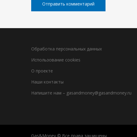
Обработка персональных данных
Использование cookies
О проекте
Наши контакты
Напишите нам – gasandmoney@gasandmoney.ru
Gas&Money © Все права защищены