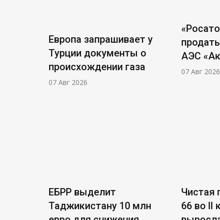
«Росат
Европа запрашивает у
продать
Турции документы о
АЭС «А
происхождении газа
07 Авг 2026
07 Авг 2026
ЕБРР выделит
Чистая п
Таджикистану 10 млн
66 во ll
евро для снижения
выросла