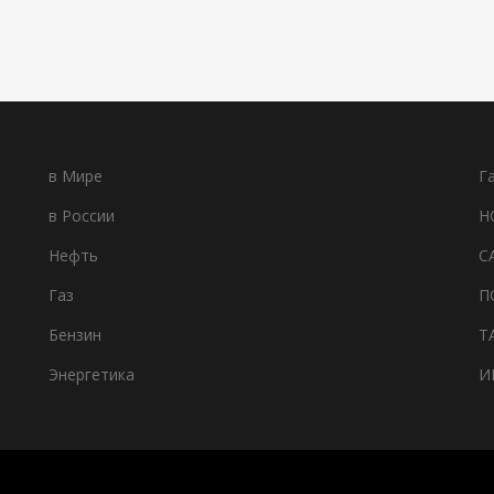
в Мире
Г
в России
Н
Нефть
С
Газ
П
Бензин
Т
Энергетика
И