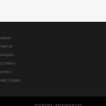
азпром
ОВАТЭК
АНКЦИИ
ОСТАВКИ
АРИФЫ
НВЕСТИЦИИ
ProDesigns
-
Rastenievod.com