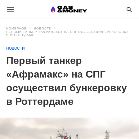
HOMEPAGE
НОВОСТИ
ПЕРВЫЙ ТАНКЕР «АФРАМАКС» НА СПГ ОСУЩЕСТВИЛ БУНКЕРОВКУ
В РОТТЕРДАМЕ
НОВОСТИ
Первый танкер
«Афрамакс» на СПГ
осуществил бункеровку
в Роттердаме