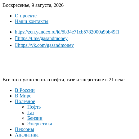
Воскресенье, 9 августа, 2026
О проекте
Наши контакты
https://zen.yandex.ru/id/5b34e71cb5782000a9bb49f1
https://t.me/gasandmoney
https://vk.com/gasandmoney
Все что нужно знать о нефти, газе и энергетике в 21 веке
В России
В Мире
Полезное
Нефть
Газ
Бензин
Энергетика
Персоны
Аналитика