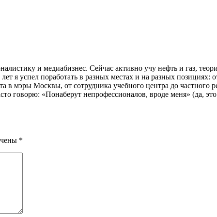
налистику и медиабизнес. Сейчас активно учу нефть и газ, те
ет я успел поработать в разных местах и на разных позициях: от
а в мэры Москвы, от сотрудника учебного центра до частного р
асто говорю: «Понаберут непрофессионалов, вроде меня» (да, это
ечены
*