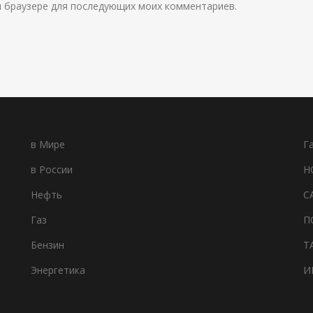
ом браузере для последующих моих комментариев.
в Мире
Г
в России
Н
Нефть
С
Газ
П
Бензин
Т
Энергетика
И