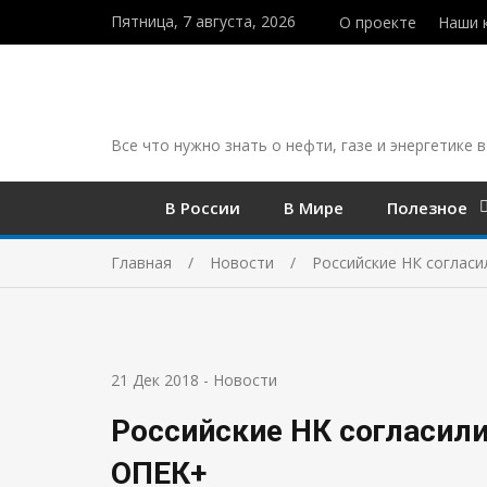
Пятница, 7 августа, 2026
О проекте
Наши 
Все что нужно знать о нефти, газе и энергетике в
В России
В Мире
Полезное
Главная
Новости
Российские НК согласи
21 Дек 2018
-
Новости
Российские НК согласил
ОПЕК+