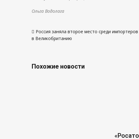
Ольга Водолага
Навигация
Россия заняла второе место среди импортеров
по
в Великобританию
записям
Похожие новости
«Росат