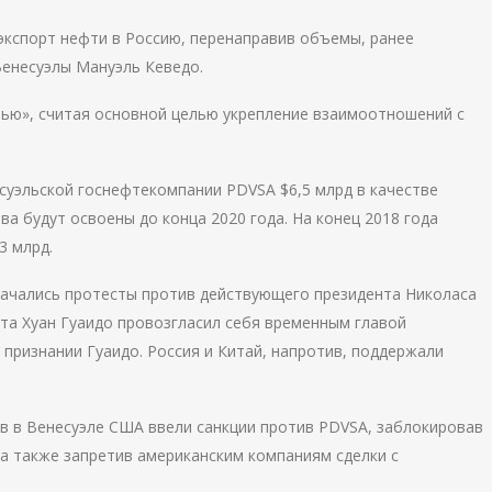
экспорт нефти в Россию, перенаправив объемы, ранее
енесуэлы Мануэль Кеведо.
ью», считая основной целью укрепление взаимоотношений с
суэльской госнефтекомпании PDVSA $6,5 млрд в качестве
ва будут освоены до конца 2020 года. На конец 2018 года
3 млрд.
 начались протесты против действующего президента Николаса
та Хуан Гуаидо провозгласил себя временным главой
 признании Гуаидо. Россия и Китай, напротив, поддержали
в в Венесуэле США ввели санкции против PDVSA, заблокировав
 а также запретив американским компаниям сделки с