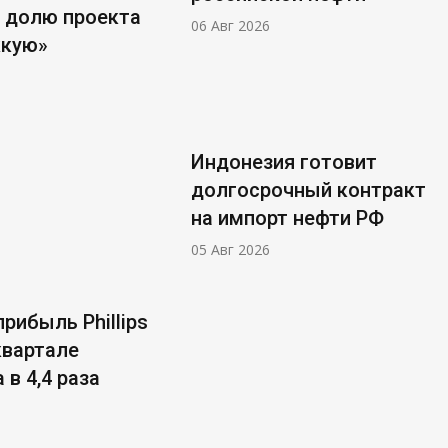
 долю проекта
06 Авг 2026
ккую»
Индонезия готовит
долгосрочный контракт
на импорт нефти РФ
05 Авг 2026
рибыль Phillips
 квартале
 в 4,4 раза