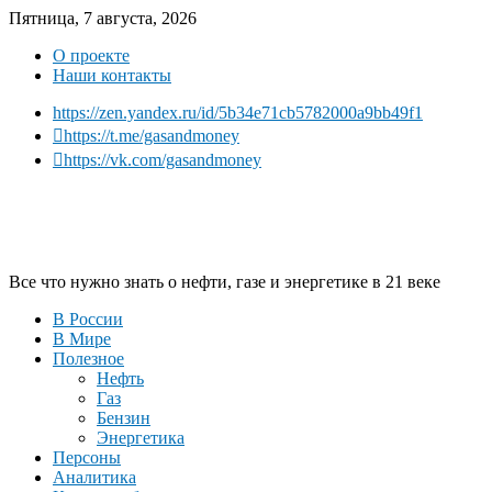
Пятница, 7 августа, 2026
О проекте
Наши контакты
https://zen.yandex.ru/id/5b34e71cb5782000a9bb49f1
https://t.me/gasandmoney
https://vk.com/gasandmoney
Все что нужно знать о нефти, газе и энергетике в 21 веке
В России
В Мире
Полезное
Нефть
Газ
Бензин
Энергетика
Персоны
Аналитика