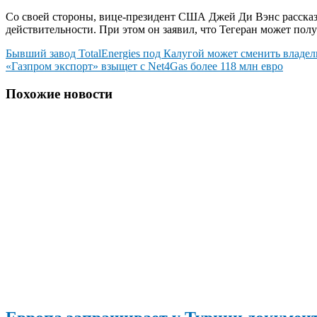
Со своей стороны, вице-президент США Джей Ди Вэнс рассказа
действительности. При этом он заявил, что Тегеран может пол
Навигация
Бывший завод TotalEnergies под Калугой может сменить владел
«Газпром экспорт» взыщет с Net4Gas более 118 млн евро
по
записям
Похожие новости