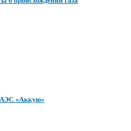
ы о происхождении газа
а АЭС «Аккую»