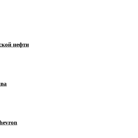
ской нефти
ива
hevron