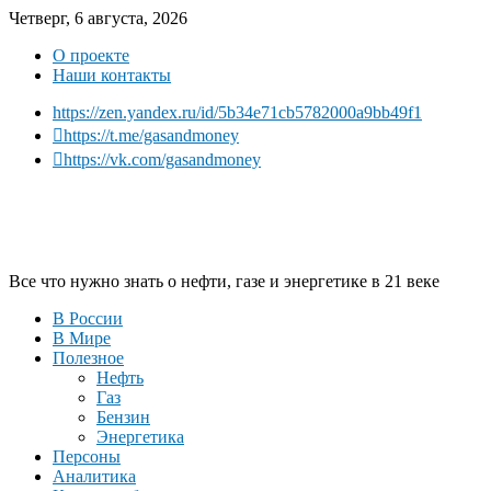
Четверг, 6 августа, 2026
О проекте
Наши контакты
https://zen.yandex.ru/id/5b34e71cb5782000a9bb49f1
https://t.me/gasandmoney
https://vk.com/gasandmoney
Все что нужно знать о нефти, газе и энергетике в 21 веке
В России
В Мире
Полезное
Нефть
Газ
Бензин
Энергетика
Персоны
Аналитика