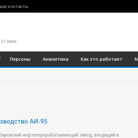
аши контакты
 21 веке
Персоны
Аналитика
Как это работает
М
зводство АИ-95
Хабаровский нефтеперерабатывающий завод, входящий в