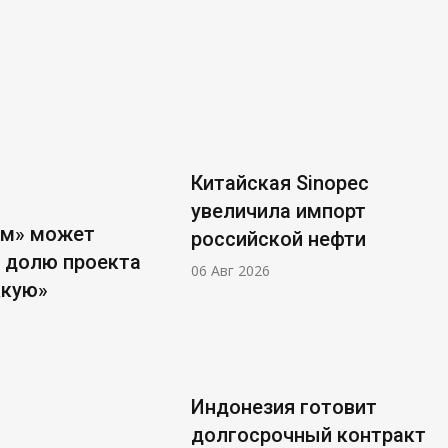
Китайская Sinopec
увеличила импорт
ом» может
российской нефти
 долю проекта
06 Авг 2026
ккую»
Индонезия готовит
долгосрочный контракт