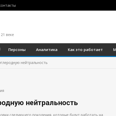
контакты
 21 веке
Персоны
Аналитика
Как это работает
М
углеродную нейтральность
ия
еродную нейтральность
новки следующего поколения, которые будут работать на