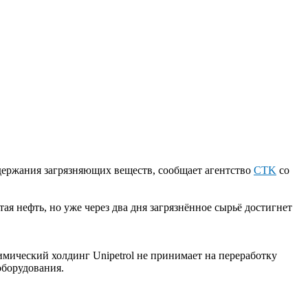
держания загрязняющих веществ, сообщает агентство
СTK
со
я нефть, но уже через два дня загрязнённое сырьё достигнет
имический холдинг Unipetrol не принимает на переработку
оборудования.