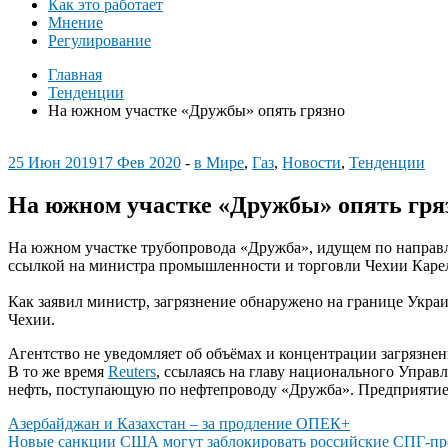
Как это работает
Мнение
Регулирование
Главная
Тенденции
На южном участке «Дружбы» опять грязно
25 Июн 2019
17 Фев 2020
-
в Мире
,
Газ
,
Новости
,
Тенденции
На южном участке «Дружбы» опять гря
На южном участке трубопровода «Дружба», идущем по направл
ссылкой на министра промышленности и торговли Чехии Карел
Как заявил министр, загрязнение обнаружено на границе Украи
Чехии.
Агентство не уведомляет об объёмах и концентрации загрязнен
В то же время
Reuters
, ссылаясь на главу национального Управ
нефть, поступающую по нефтепроводу «Дружба». Предприятие 
Навигация
Азербайджан и Казахстан – за продление ОПЕК+
Новые санкции США могут заблокировать российские СПГ-пр