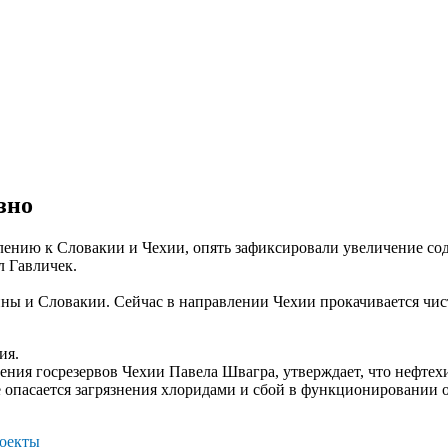
зно
ению к Словакии и Чехии, опять зафиксировали увеличение со
 Гавличек.
ны и Словакии. Сейчас в направлении Чехии прокачивается чиста
ия.
ления госрезервов Чехии Павела Швагра, утверждает, что нефтех
опасается загрязнения хлоридами и сбой в функционировании 
оекты