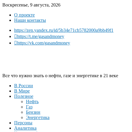
Воскресенье, 9 августа, 2026
О проекте
Наши контакты
https://zen.yandex.ru/id/5b34e71cb5782000a9bb49f1
https://t.me/gasandmoney
https://vk.com/gasandmoney
Все что нужно знать о нефти, газе и энергетике в 21 веке
В России
В Мире
Полезное
Нефть
Газ
Бензин
Энергетика
Персоны
Аналитика