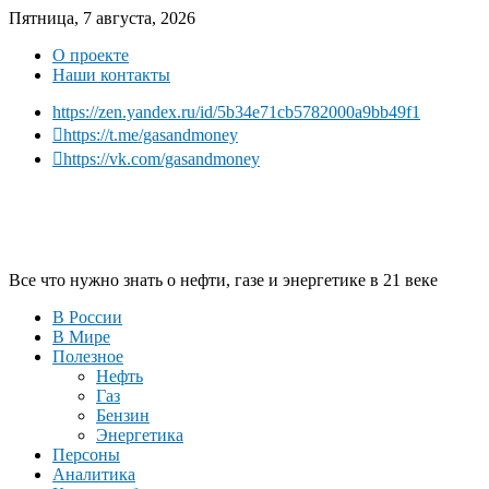
Пятница, 7 августа, 2026
О проекте
Наши контакты
https://zen.yandex.ru/id/5b34e71cb5782000a9bb49f1
https://t.me/gasandmoney
https://vk.com/gasandmoney
Все что нужно знать о нефти, газе и энергетике в 21 веке
В России
В Мире
Полезное
Нефть
Газ
Бензин
Энергетика
Персоны
Аналитика