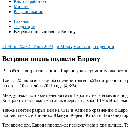
Как это работает
Мнение
Регулирование
Главная
Тенденции
Ветряки вновь подвели Европу
21 Июн 2023
21 Июн 2023
-
в Мире
,
Новости
,
Тенденции
Ветряки вновь подвели Европу
Выработка ветрогенерации в Европе упала до минимального зн
Так, за 20 июня ветряки обеспечили только 5,5% потребностей
назад — 10 сентября 2021 года (4,8%).
Между тем, спотовые цены на газ в Европе с начала месяца по
Контракт с поставкой «на день вперед» на хабе TTF в Нидерлан
Также заметен разрыв цен на СПГ в Азии по сравнению с Европ
поставляемых в Японию, Южную Корею, Китай и Тайвань) торг
Тем временем, Европа продолжает закачку газа в хранилища. Т