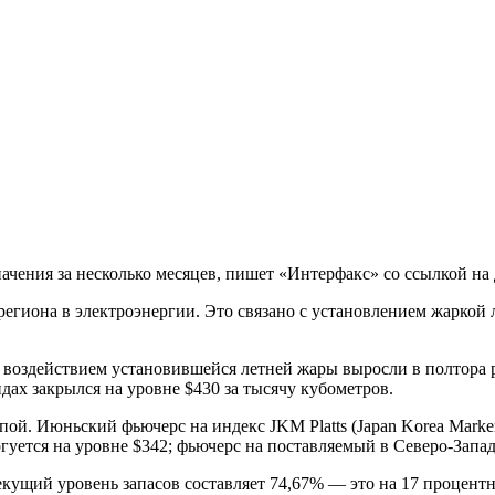
ачения за несколько месяцев, пишет «Интерфакс» со ссылкой на
 региона в электроэнергии. Это связано с установлением жаркой
д воздействием установившейся летней жары выросли в полтора р
дах закрылся на уровне $430 за тысячу кубометров.
ой. Июньский фьючерс на индекс JKM Platts (Japan Korea Marke
уется на уровне $342; фьючерс на поставляемый в Северо-Запа
екущий уровень запасов составляет 74,67% — это на 17 процентн