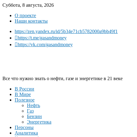
Суббота, 8 августа, 2026
О проекте
Наши контакты
https://zen.yandex.ru/id/5b34e71cb5782000a9bb49f1
https://t.me/gasandmoney
https://vk.com/gasandmoney
Все что нужно знать о нефти, газе и энергетике в 21 веке
В России
В Мире
Полезное
Нефть
Газ
Бензин
Энергетика
Персоны
Аналитика