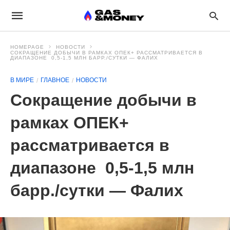
HOMEPAGE
НОВОСТИ
СОКРАЩЕНИЕ ДОБЫЧИ В РАМКАХ ОПЕК+ РАССМАТРИВАЕТСЯ В
ДИАПАЗОНЕ 0,5-1,5 МЛН БАРР./СУТКИ — ФАЛИХ
В МИРЕ
ГЛАВНОЕ
НОВОСТИ
Сокращение добычи в
рамках ОПЕК+
рассматривается в
диапазоне 0,5-1,5 млн
барр./сутки — Фалих