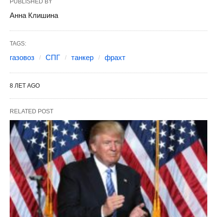
PUBLISHED BY
Анна Клишина
TAGS:
газовоз
СПГ
танкер
фрахт
8 ЛЕТ AGO
RELATED POST