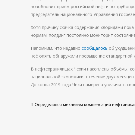
возобновит приём российской нефти по трубопр
председатель национального Управления госрезе
Хотя причину скачка содержания хлоридами пока 
нормам. Холдинг постоянно мониторит состояние
Напомним, что недавно
сообщалось
об ухудшении
неё опять обнаружили превышение стандартной к
В нефтехранилищах Чехии накоплены объёмы, ко
национальной экономики в течение двух месяцев в
До конца 2019 года Чехи намерена увеличить сво
Навигация
Определился механизм компенсаций нефтяник
по
записям