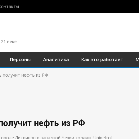
контакты
 21 веке
Персоны
Аналитика
Как это работает
М
вь получит нефть из РФ
 получит нефть из РФ
оде Литвинов в западной Чехии холдинг Unipetrol