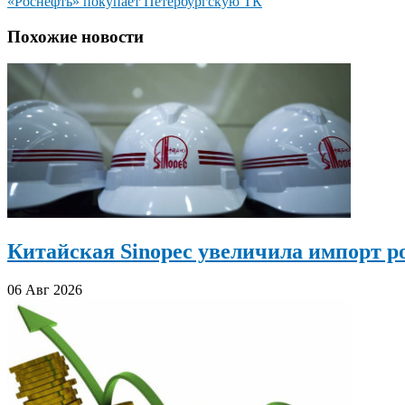
«Роснефть» покупает Петербургскую ТК
по
записям
Похожие новости
Китайская Sinopec увеличила импорт р
06 Авг 2026