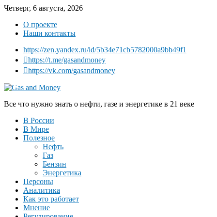
Четверг, 6 августа, 2026
О проекте
Наши контакты
https://zen.yandex.ru/id/5b34e71cb5782000a9bb49f1
https://t.me/gasandmoney
https://vk.com/gasandmoney
Все что нужно знать о нефти, газе и энергетике в 21 веке
В России
В Мире
Полезное
Нефть
Газ
Бензин
Энергетика
Персоны
Аналитика
Как это работает
Мнение
Регулирование