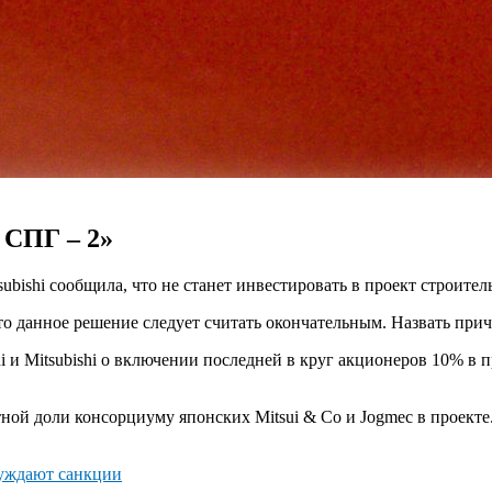
 СПГ – 2»
subishi сообщила, что не станет инвестировать в проект строите
о данное решение следует считать окончательным. Назвать прич
ui и Mitsubishi о включении последней в круг акционеров 10% в
ой доли консорциуму японских Mitsui & Co и Jogmec в проекте
суждают санкции