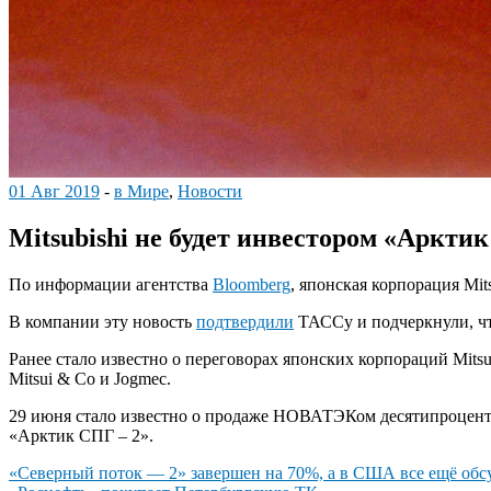
01 Авг 2019
-
в Мире
,
Новости
Mitsubishi не будет инвестором «Арктик
По информации агентства
Bloomberg
, японская корпорация Mit
В компании эту новость
подтвердили
ТАССу и подчеркнули, чт
Ранее стало известно о переговорах японских корпораций Mits
Mitsui & Co и Jogmec.
29 июня стало известно о продаже НОВАТЭКом десятипроцентн
«Арктик СПГ – 2».
Навигация
«Северный поток — 2» завершен на 70%, а в США все ещё об