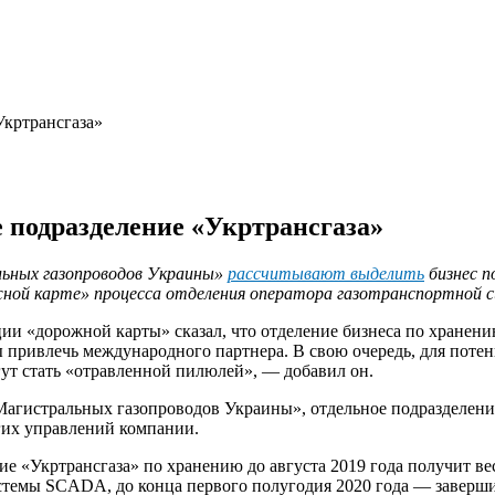
Укртрансгаза»
 подразделение «Укртрансгаза»
ьных газопроводов Украины»
рассчитывают выделить
бизнес п
жной карте» процесса отделения оператора газотранспортной 
ии «дорожной карты» сказал, что отделение бизнеса по хранени
привлечь международного партнера. В свою очередь, для потен
гут стать «отравленной пилюлей», — добавил он.
Магистральных газопроводов Украины», отдельное подразделени
угих управлений компании.
ие «Укртрансгаза» по хранению до августа 2019 года получит в
стемы SCADA, до конца первого полугодия 2020 года — завершит