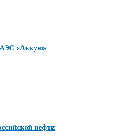
а АЭС «Аккую»
оссийской нефти