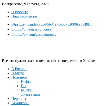
Воскресенье, 9 августа, 2026
О проекте
Наши контакты
https://zen.yandex.ru/id/5b34e71cb5782000a9bb49f1
https://t.me/gasandmoney
https://vk.com/gasandmoney
Все что нужно знать о нефти, газе и энергетике в 21 веке
В России
В Мире
Полезное
Нефть
Газ
Бензин
Энергетика
Персоны
Аналитика