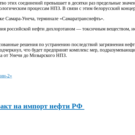
о этих соединений превышает в десятки раз предельные значен
нологическим процессам НПЗ. В связи с этим белорусский конц
ке Самара-Унеча, терминале «Самаратранснефть».
ния российской нефти дихлорэтаном — токсичным веществом, ис
асованные решения по устранению последствий загрязнения неф
одчеркнул, что будет предпринят комплекс мер, подразумевающи
ка от Унечи до Мозырского НПЗ.
лин-2»
ракт на импорт нефти РФ