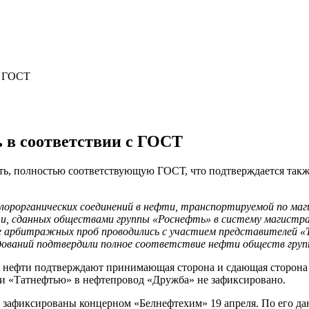
с ГОСТ
ь в соответствии с ГОСТ
фть, полностью соответствующую ГОСТ, что подтверждается так
хлорорганических соединений в нефти, транспортируемой по м
, сданных обществами группы «Роснефть» в систему магистрал
тие арбитражных проб проводились с участием представителей 
едований подтвердили полное соответствие нефти обществ гр
 нефти подтверждают принимающая сторона и сдающая сторона (
ти «Татнефтью» в нефтепровод «Дружба» не зафиксировано.
и зафиксированы концерном «Белнефтехим» 19 апреля. По его да