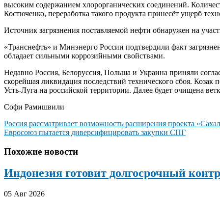
высоким содержанием хлорорганических соединений. Количеств
Костюченко, переработка такого продукта принесёт ущерб тех
Источник загрязнения поставляемой нефти обнаружен на участ
«Транснефть» и Минэнерго России подтвердили факт загрязне
обладает сильными коррозийными свойствами.
Недавно Россия, Белоруссия, Польша и Украина приняли согл
скорейшая ликвидация последствий технического сбоя. Козак п
Усть-Луга на российской территории. Далее будет очищена вет
Софи Рамишвили
Навигация
Россия рассматривает возможность расширения проекта «Саха
Евросоюз пытается диверсифицировать закупки СПГ
по
записям
Похожие новости
Индонезия готовит долгосрочный конт
05 Авг 2026