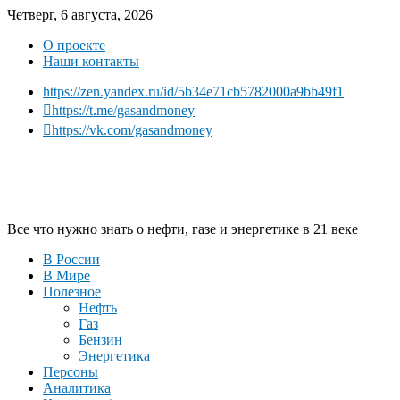
Четверг, 6 августа, 2026
О проекте
Наши контакты
https://zen.yandex.ru/id/5b34e71cb5782000a9bb49f1
https://t.me/gasandmoney
https://vk.com/gasandmoney
Все что нужно знать о нефти, газе и энергетике в 21 веке
В России
В Мире
Полезное
Нефть
Газ
Бензин
Энергетика
Персоны
Аналитика