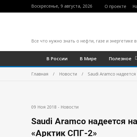
Воскресенье, 9 августа, 2026
О проекте
Н
Все что нужно знать о нефти, газе и энергетике в
В России
В Мире
Полезное
Главная
Новости
Saudi Aramco надеется
09 Ноя 2018
-
Новости
Saudi Aramco надеется н
«Арктик СПГ-2»