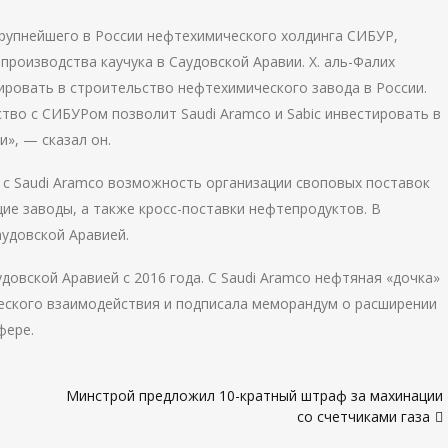
рупнейшего в России нефтехимического холдинга СИБУР,
роизводства каучука в Саудовской Аравии. Х. аль-Фалих
ировать в строительство нефтехимического завода в России.
тво с СИБУРом позволит Saudi Aramco и Sabic инвестировать в
», — сказал он.
с Saudi Aramco возможность организации своповых поставок
е заводы, а также кросс-поставки нефтепродуктов. В
аудовской Аравией.
довской Аравией с 2016 года. С Saudi Aramco нефтяная «дочка»
еского взаимодействия и подписала меморандум о расширении
фере.
Минстрой предложил 10-кратный штраф за махинации
со счетчиками газа