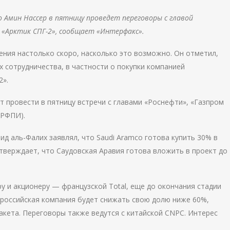
o Амин Нассер в пятницу проведет переговоры с главой
 «Арктик СПГ-2», сообщает «Интерфакс».
ения настолько скоро, насколько это возможно. Он отметил,
х сотрудничества, в частности о покупки компанией
2».
т провести в пятницу встречи с главами «Роснефти», «Газпром
(РФПИ).
ид аль-Фалих заявлял, что Saudi Aramco готова купить 30% в
тверждает, что Саудовская Аравия готова вложить в проект до
 и акционеру — французской Total, еще до окончания стадии
и российская компания будет снижать свою долю ниже 60%,
акета. Переговоры также ведутся с китайской CNPC. Интерес