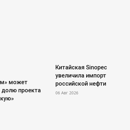
Китайская Sinopec
увеличила импорт
ом» может
российской нефти
 долю проекта
06 Авг 2026
ккую»