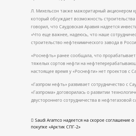
Л. Михельсон также мажоритарный акционером к
который обсуждает возможность строительства п
говорил, что Саудовская Аравия надеется инвест
«Что еще важнее, надеюсь, что наше сотрудничес
строительство нефтехимического завода в России
«Роснефть» ранее сообщала, что прорабатывает 
тяжелых сортов нефти на нефтеперерабатывающи
настоящее время у «Роснефти» нет проектов с С
«Газпром нефть» развивает сотрудничество с Сау
«Газпрома» договорилась о развитии технологич
двустороннего сотрудничества в нефтегазовой с
Навигация
Saudi Aramco надеется на скорое соглашение о
по
покупке «Арктик СПГ-2»
записям