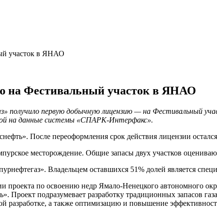
ый участок в ЯНАО
ию на Фестивальный участок в ЯНАО
 получило первую добычную лицензию — на Фестивальный участ
лкой на данные системы «СПАРК-Интерфакс».
нефть». После переоформления срок действия лицензии остался
пурское месторождение. Общие запасы двух участков оцениваютс
мпурнефтегаз». Владельцем оставшихся 51% долей является спе
ции проекта по освоению недр Ямало-Ненецкого автономного ок
фть». Проект подразумевает разработку традиционных запасов 
й разработке, а также оптимизацию и повышение эффективност