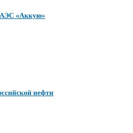
а АЭС «Аккую»
оссийской нефти