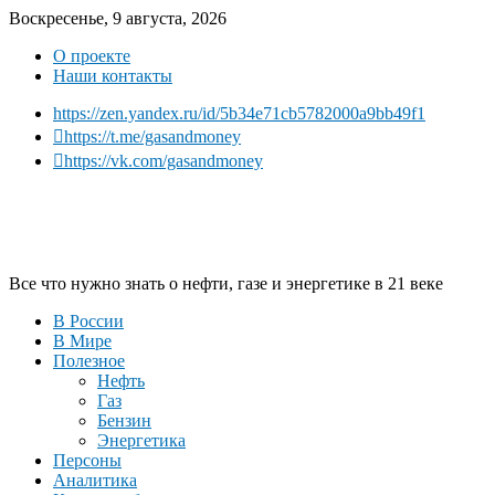
Воскресенье, 9 августа, 2026
О проекте
Наши контакты
https://zen.yandex.ru/id/5b34e71cb5782000a9bb49f1
https://t.me/gasandmoney
https://vk.com/gasandmoney
Все что нужно знать о нефти, газе и энергетике в 21 веке
В России
В Мире
Полезное
Нефть
Газ
Бензин
Энергетика
Персоны
Аналитика