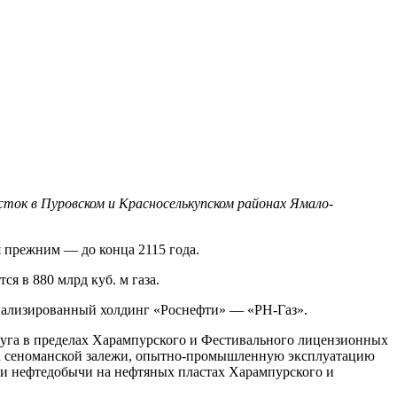
ок в Пуровском и Красноселькупском районах Ямало-
 прежним — до конца 2115 года.
я в 880 млрд куб. м газа.
циализированный холдинг «Роснефти» — «РН-Газ».
руга в пределах Харампурского и Фестивального лицензионных
газа сеноманской залежи, опытно-промышленную эксплуатацию
и нефтедобычи на нефтяных пластах Харампурского и