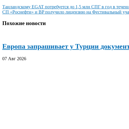
Навигация
Таиландскому EGAT потребуется до 1,5 млн СПГ в год в течени
СП «Роснефти» и BP получило лицензию на Фестивальный уч
по
записям
Похожие новости
Европа запрашивает у Турции документ
07 Авг 2026