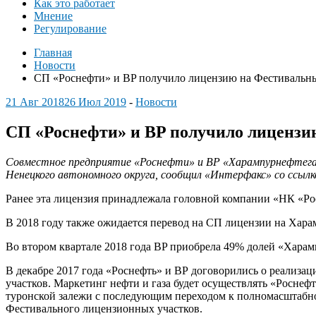
Как это работает
Мнение
Регулирование
Главная
Новости
СП «Роснефти» и BP получило лицензию на Фестивальн
21 Авг 2018
26 Июл 2019
-
Новости
СП «Роснефти» и BP получило лиценз
Совместное предприятие «Роснефти» и BP «Харампурнефтегаз»
Ненецкого автономного округа, сообщил «Интерфакс» со ссы
Ранее эта лицензия принадлежала головной компании «НК «Рос
В 2018 году также ожидается перевод на СП лицензии на Харам
Во втором квартале 2018 года BP приобрела 49% долей «Хара
В декабре 2017 года «Роснефть» и ВР договорились о реализа
участков. Маркетинг нефти и газа будет осуществлять «Росне
туронской залежи с последующим переходом к полномасштабно
Фестивального лицензионных участков.