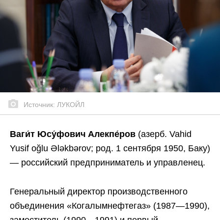
Источник: ЛУКОЙЛ
Ваги́т Юсу́фович Алекпе́ров
(азерб. Vahid
Yusif oğlu Ələkbərov; род. 1 сентября 1950, Баку)
— российский предприниматель и управленец.
Генеральный директор производственного
объединения «Когалымнефтегаз» (1987—1990),
заместитель (1990—1991) и первый