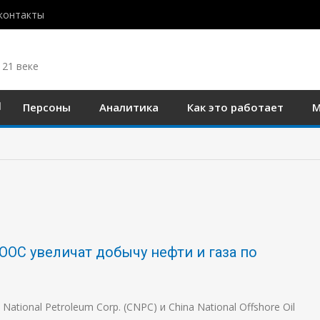
контакты
 21 веке
Персоны
Аналитика
Как это работает
М
OC увеличат добычу нефти и газа по
tional Petroleum Corp. (CNPC) и China National Offshore Oil