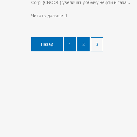
Corp. (CNOOC) увеличат добычу нефти и газа…
Читать дальше
Пагинация
Назад
1
2
3
записей