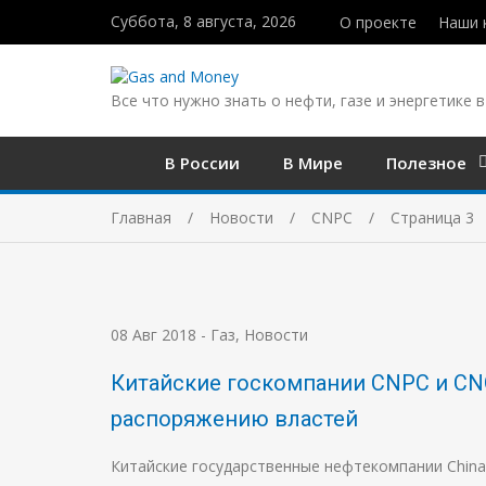
Суббота, 8 августа, 2026
О проекте
Наши 
Все что нужно знать о нефти, газе и энергетике в
В России
В Мире
Полезное
Главная
Новости
CNPC
Страница 3
08 Авг 2018
-
Газ
,
Новости
Китайские госкомпании CNPC и CNO
распоряжению властей
Китайские государственные нефтекомпании China Na