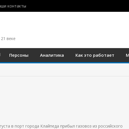
аши контакты
 21 веке
Персоны
Аналитика
Как это работает
М
густа в порт города Клайпеда прибыл газовоз из российского