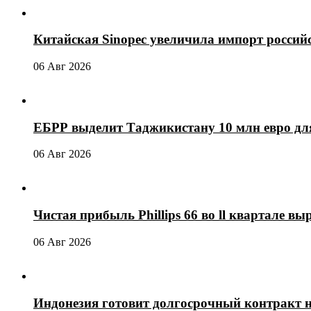
Китайская Sinopec увеличила импорт россий
06 Авг 2026
ЕБРР выделит Таджикистану 10 млн евро для
06 Авг 2026
Чистая прибыль Phillips 66 во ll квартале выр
06 Авг 2026
Индонезия готовит долгосрочный контракт 