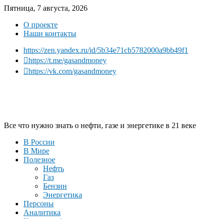
Пятница, 7 августа, 2026
О проекте
Наши контакты
https://zen.yandex.ru/id/5b34e71cb5782000a9bb49f1
https://t.me/gasandmoney
https://vk.com/gasandmoney
Все что нужно знать о нефти, газе и энергетике в 21 веке
В России
В Мире
Полезное
Нефть
Газ
Бензин
Энергетика
Персоны
Аналитика