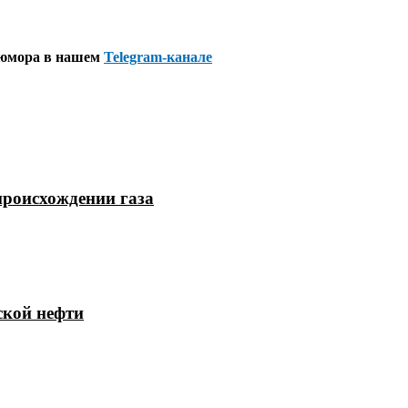
 юмора в нашем
Telegram-канале
происхождении газа
ской нефти