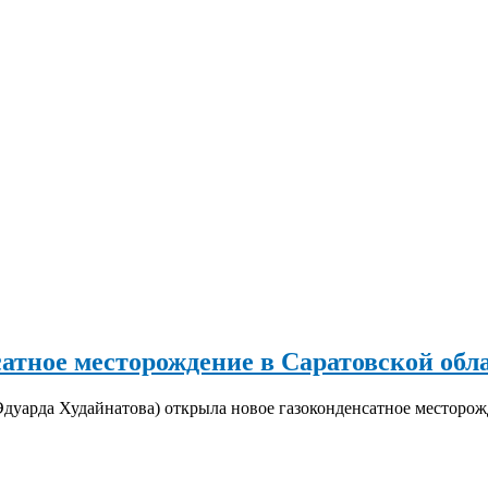
атное месторождение в Саратовской обл
уарда Худайнатова) открыла новое газоконденсатное месторожд