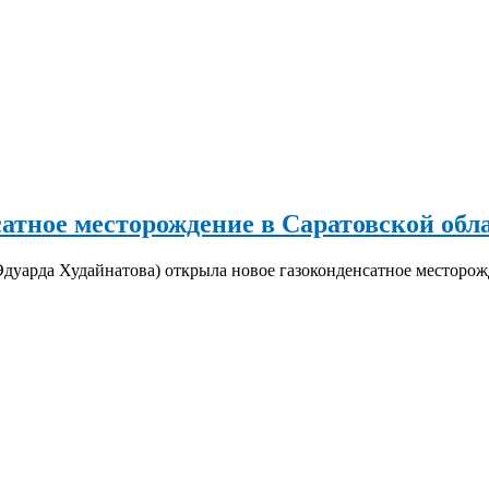
атное месторождение в Саратовской обл
уарда Худайнатова) открыла новое газоконденсатное месторожд