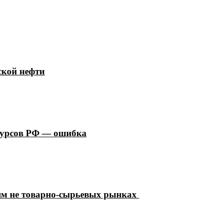
ской нефти
сурсов РФ — ошибка
ям не товарно-сырьевых рынках