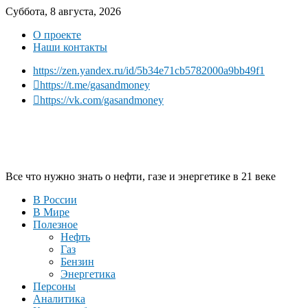
Суббота, 8 августа, 2026
О проекте
Наши контакты
https://zen.yandex.ru/id/5b34e71cb5782000a9bb49f1
https://t.me/gasandmoney
https://vk.com/gasandmoney
Все что нужно знать о нефти, газе и энергетике в 21 веке
В России
В Мире
Полезное
Нефть
Газ
Бензин
Энергетика
Персоны
Аналитика