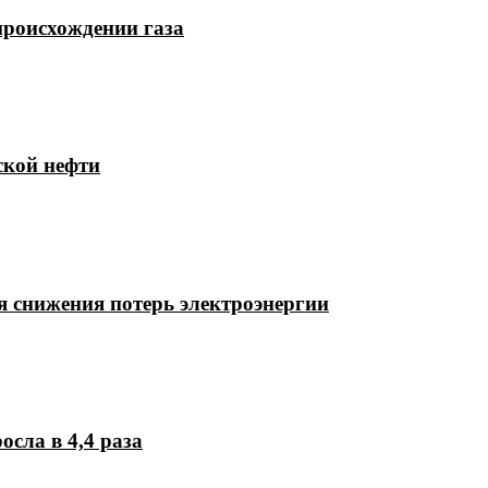
происхождении газа
ской нефти
 снижения потерь электроэнергии
осла в 4,4 раза