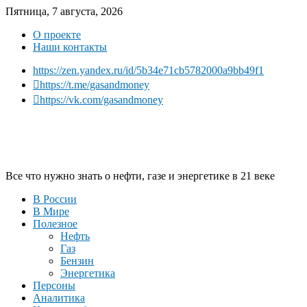
Пятница, 7 августа, 2026
О проекте
Наши контакты
https://zen.yandex.ru/id/5b34e71cb5782000a9bb49f1
https://t.me/gasandmoney
https://vk.com/gasandmoney
Все что нужно знать о нефти, газе и энергетике в 21 веке
В России
В Мире
Полезное
Нефть
Газ
Бензин
Энергетика
Персоны
Аналитика