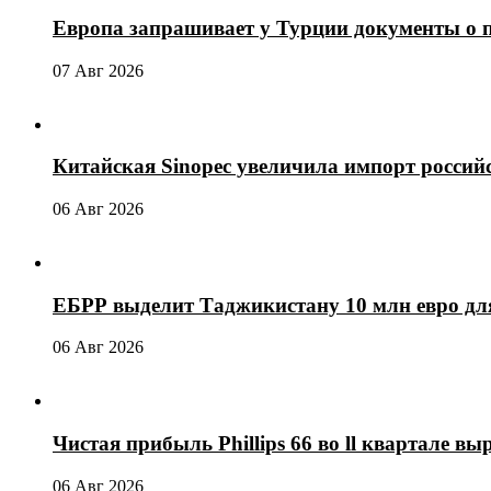
Европа запрашивает у Турции документы о 
07 Авг 2026
Китайская Sinopec увеличила импорт россий
06 Авг 2026
ЕБРР выделит Таджикистану 10 млн евро для
06 Авг 2026
Чистая прибыль Phillips 66 во ll квартале выр
06 Авг 2026