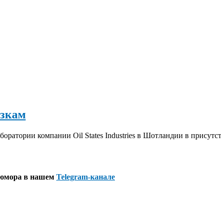
узкам
атории компании Oil States Industries в Шотландии в присутс
 юмора в нашем
Telegram-канале