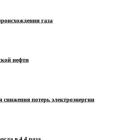
происхождении газа
ской нефти
 снижения потерь электроэнергии
осла в 4,4 раза