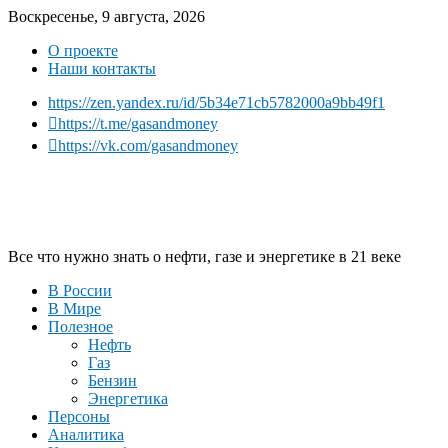
Воскресенье, 9 августа, 2026
О проекте
Наши контакты
https://zen.yandex.ru/id/5b34e71cb5782000a9bb49f1
https://t.me/gasandmoney
https://vk.com/gasandmoney
Все что нужно знать о нефти, газе и энергетике в 21 веке
В России
В Мире
Полезное
Нефть
Газ
Бензин
Энергетика
Персоны
Аналитика