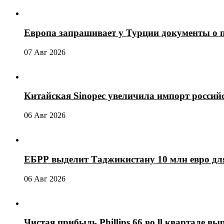
Европа запрашивает у Турции документы о 
07 Авг 2026
Китайская Sinopec увеличила импорт россий
06 Авг 2026
ЕБРР выделит Таджикистану 10 млн евро для
06 Авг 2026
Чистая прибыль Phillips 66 во ll квартале выр