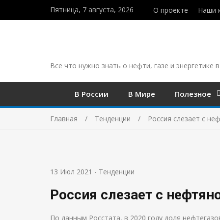
Пятница, 7 августа, 2026
О проекте
Наши 
Все что нужно знать о нефти, газе и энергетике в
В России
В Мире
Полезное
Главная
Тенденции
Россия слезает с не
13 Июл 2021
-
Тенденции
Россия слезает с нефтян
По данным Росстата, в 2020 году доля нефтегазо