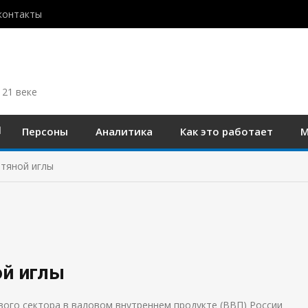
контакты
 21 веке
Персоны
Аналитика
Как это работает
М
фтяной иглы
ой иглы
вого сектора в валовом внутреннем продукте (ВВП) России