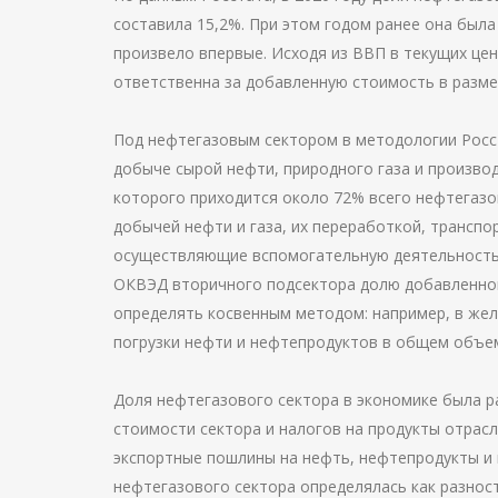
составила 15,2%. При этом годом ранее она была
произвело впервые. Исходя из ВВП в текущих цена
ответственна за добавленную стоимость в размер
Под нефтегазовым сектором в методологии Росс
добыче сырой нефти, природного газа и производ
которого приходится около 72% всего нефтегазов
добычей нефти и газа, их переработкой, трансп
осуществляющие вспомогательную деятельность 
ОКВЭД вторичного подсектора долю добавленной
определять косвенным методом: например, в же
погрузки нефти и нефтепродуктов в общем объем
Доля нефтегазового сектора в экономике была 
стоимости сектора и налогов на продукты отрас
экспортные пошлины на нефть, нефтепродукты и 
нефтегазового сектора определялась как разнос