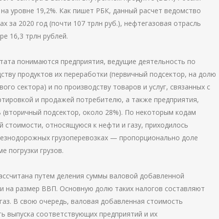
 на уровне 19,2%. Как пишет РБК, данный расчет ведомство
х за 2020 год (почти 107 трлн руб.), нефтегазовая отрасль
е 16,3 трлн рублей.
тата понимаются предприятия, ведущие деятельность по
ству продуктов их переработки (первичный подсектор, на долю
ого сектора) и по производству товаров и услуг, связанных с
ортировкой и продажей потребителю, а также предприятия,
(вторичный подсектор, около 28%). По некоторым кодам
 стоимости, относящуюся к нефти и газу, приходилось
лезнодорожных грузоперевозках — пропорционально доле
е погрузки грузов.
рассчитана путем деления суммы валовой добавленной
ли на размер ВВП. Основную долю таких налогов составляют
газ. В свою очередь, валовая добавленная стоимость
ть выпуска соответствующих предприятий и их