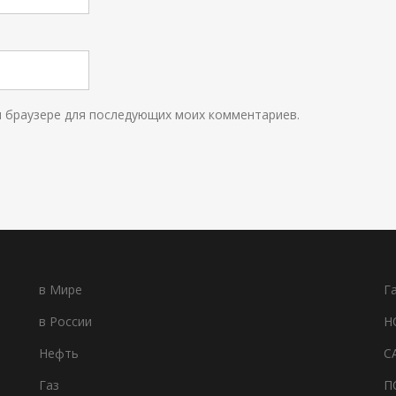
ом браузере для последующих моих комментариев.
в Мире
Г
в России
Н
Нефть
С
Газ
П