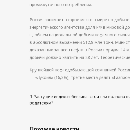
промежуточного потребления.
Россия занимает второе место в мире по добыче
энергетического агентства доля РФ в мировой до
г., объем национальной добычи нефтяного сырья с
в абсолютном выражении 512,8 млн тонн. Минист
доказанных запасов нефти в России порядка 14 м
добычи должно хватить на 28 лет. Теоретически
Крупнейшей нефтедобывающей компанией России 
— «Лукойл» (16,3%), третье места делят «Газпром
Навигация
Растущие индексы бензина: стоит ли волновать
по
водителям?
записям
Похожие новости