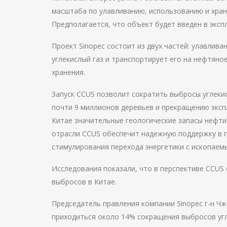
масштаба по улавливанию, использованию и хранен
Предполагается, что объект будет введен в экспл
Проект Sinopec состоит из двух частей: улавливан
углекислый газ и транспортирует его на нефтяно
хранения.
Запуск CCUS позволит сократить выбросы углекис
почти 9 миллионов деревьев и прекращению экс
Китае значительные геологические запасы нефти 
отрасли CCUS обеспечит надежную поддержку в п
стимулирования перехода энергетики с ископаемы
Исследования показали, что в перспективе CCUS
выбросов в Китае.
Председатель правления компании Sinopec г-н​ Ч
приходиться около 14% сокращения выбросов угл