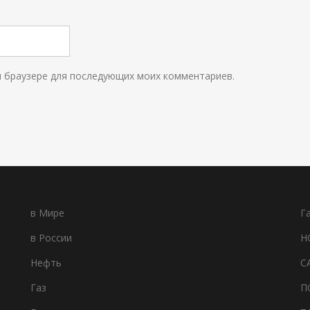
ом браузере для последующих моих комментариев.
в Мире
Г
в России
Н
Нефть
С
Газ
П