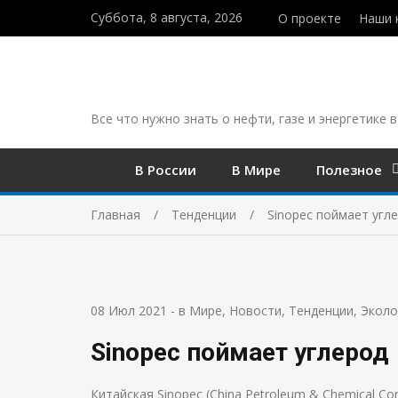
Суббота, 8 августа, 2026
О проекте
Наши 
Все что нужно знать о нефти, газе и энергетике в
В России
В Мире
Полезное
Главная
Тенденции
Sinopec поймает угл
08 Июл 2021
-
в Мире
,
Новости
,
Тенденции
,
Эколо
Sinopec поймает углерод
Китайская Sinopec (China Petroleum & Chemical Co