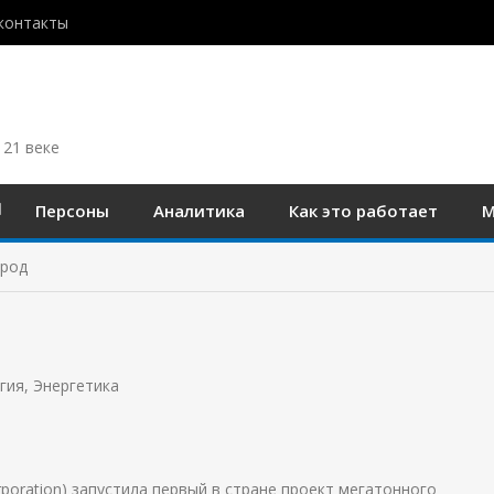
контакты
 21 веке
Персоны
Аналитика
Как это работает
М
ерод
гия
,
Энергетика
rporation) запустила первый в стране проект мегатонного