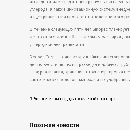
исследования и создаст центр научных исследов
углерода, а также инновационную систему внедре
индустриализации проектов технологического раз
В течение следующих пяти лет Sinopec планируе
мегатонного масштаба, тем самым расширяя дал
углеродной нейтральности.
Sinopec Corp. — одна из крупнейших интегрирова
деятельности являются разведка и добыча, труб
газа; реализация, хранение и транспортировка н
синтетических волокон, минеральных удобрений 
Навигация
Энергетикам выдадут «зеленый» паспорт
по
записям
Похожие новости