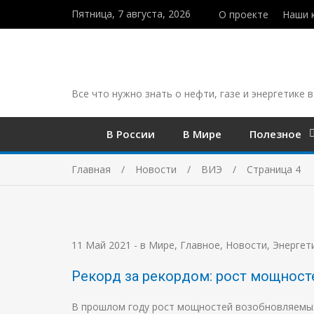
Пятница, 7 августа, 2026
О проекте
Наши 
Все что нужно знать о нефти, газе и энергетике в
В России
В Мире
Полезное
Главная
Новости
ВИЭ
Страница 4
11 Май 2021
-
в Мире
,
Главное
,
Новости
,
Энергет
Рекорд за рекордом: рост мощнос
В прошлом году рост мощностей возобновляемых