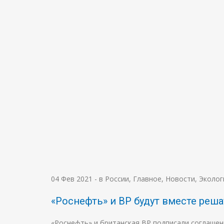
04 Фев 2021
-
в России
,
Главное
,
Новости
,
Эколог
«Роснефть» и BP будут вместе реша
«Роснефть» и британская BP подписали соглашен