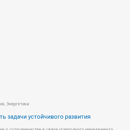
ия
,
Энергетика
ть задачи устойчивого развития
ие о сотрудничестве в сфере углеродного менеджмента,