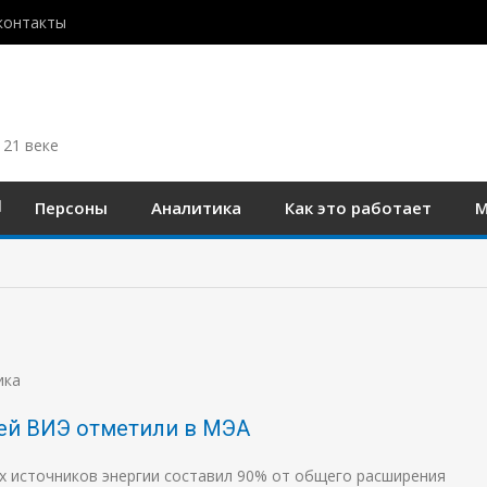
контакты
 21 веке
Персоны
Аналитика
Как это работает
М
ика
тей ВИЭ отметили в МЭА
 источников энергии составил 90% от общего расширения