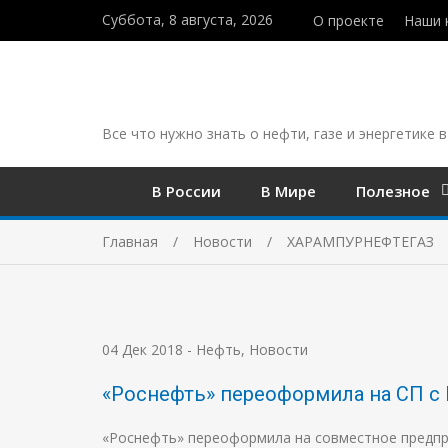
Суббота, 8 августа, 2026
О проекте
Наши 
Все что нужно знать о нефти, газе и энергетике в
В России
В Мире
Полезное
Главная
Новости
ХАРАМПУРНЕФТЕГАЗ
04 Дек 2018
-
Нефть
,
Новости
«Роснефть» переоформила на СП с 
«Роснефть» переоформила на совместное предпри