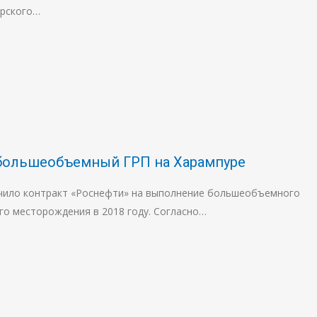
урского…
т большеобъемный ГРП на Харампуре
чило контракт «Роснефти» на выполнение большеобъемного
го месторождения в 2018 году. Согласно…