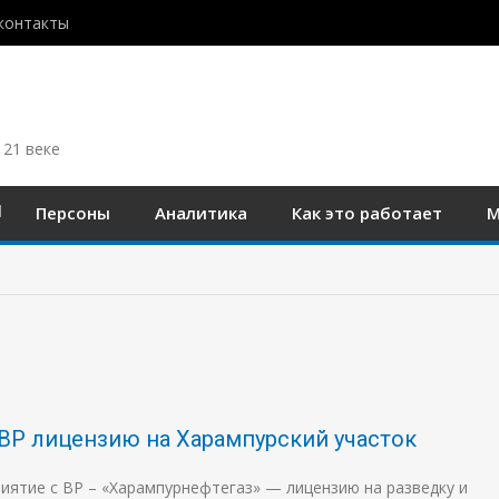
контакты
 21 веке
Персоны
Аналитика
Как это работает
М
BP лицензию на Харампурский участок
ятие с BP – «Харампурнефтегаз» — лицензию на разведку и