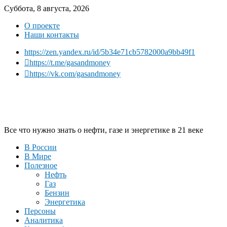
Суббота, 8 августа, 2026
О проекте
Наши контакты
https://zen.yandex.ru/id/5b34e71cb5782000a9bb49f1
https://t.me/gasandmoney
https://vk.com/gasandmoney
Все что нужно знать о нефти, газе и энергетике в 21 веке
В России
В Мире
Полезное
Нефть
Газ
Бензин
Энергетика
Персоны
Аналитика