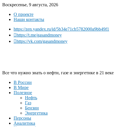
Воскресенье, 9 августа, 2026
О проекте
Наши контакты
https://zen.yandex.ru/id/5b34e71cb5782000a9bb49f1
https://t.me/gasandmoney
https://vk.com/gasandmoney
Все что нужно знать о нефти, газе и энергетике в 21 веке
В России
В Мире
Полезное
Нефть
Газ
Бензин
Энергетика
Персоны
Аналитика